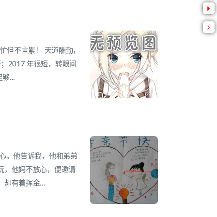
忙但不言累！ 天道酬勤，
获；2017 年很短，转眼间
...
开心。他告诉我，他和弟弟
玩，他妈不放心，便邀请
有着挥金...