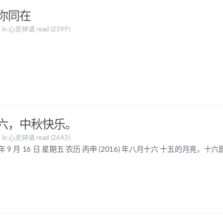
你同在
6
in
心灵碎语
read (2399)
六，中秋快乐。
6
in
心灵碎语
read (2643)
6 年 9 月 16 日 星期五 农历 丙申 (2016) 年八月十六 十五的月亮