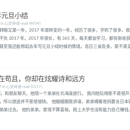
 年元旦小结
8
in
心灵碎语
read (4054)
转眼又是一年，2017 年是转变的一年，经历了很多，学到了很多，很
负 2017 年。2017 年很长，有 365 天，每天都会学习，都有新收
甚至我还能想起去年写元旦小结时候的情境。吾日三省吾身，是不是足够
在苟且，你却在炫耀诗和远方
17
in
心灵碎语
read (5217)
间，和朋友聊天，他陪一个弟弟在北海道旅行。 我问他玩得是不是很
，所以旅途并不是很愉快。 他细细跟我讲道，弟弟缠着爸妈要去日本
弟弟过去。 他的弟弟，家境不算富裕，刚上大学也没有能力自己赚钱，却