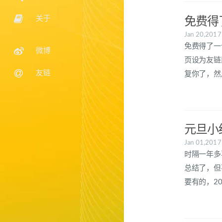
关于
免费得
Jan 20,201
免费得了一个小鸡
微博
页设为友链
友链
复你了，然
元旦小
Jan 01,201
时隔一年多
总结了，但
要有的，2