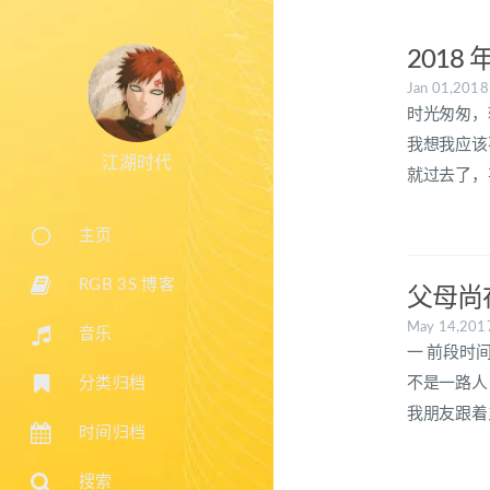
2018
Jan 01,201
时光匆匆，
我想我应该不
江湖时代
就过去了，
主页
RGB 3S 博客
父母尚
May 14,20
音乐
一 前段时
不是一路人
分类归档
我朋友跟着
时间归档
搜索